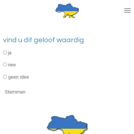
Ga
direct
naar
de
hoofdinhoud
vind u dit geloof waardig
ja
nee
geen idee
Stemmen